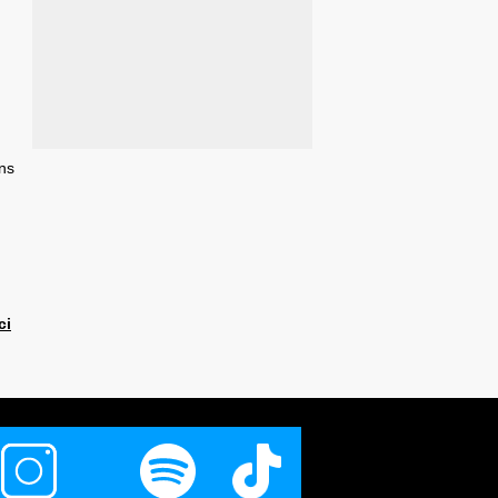
ans
ci