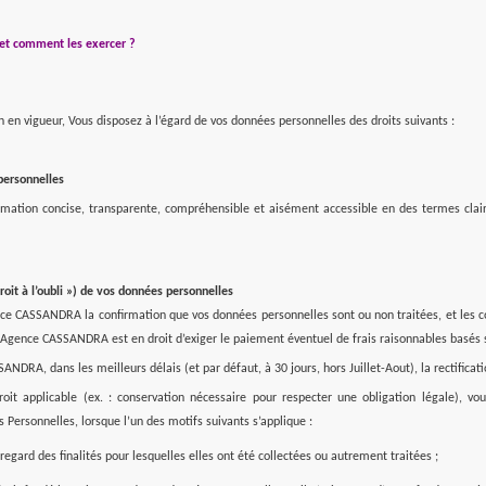
 et comment les exercer ?
 en vigueur, Vous disposez à l’égard de vos données personnelles des droits suivants :
personnelles
mation concise, transparente, compréhensible et aisément accessible en des termes clairs
droit à l’oubli ») de vos données personnelles
ce CASSANDRA la confirmation que vos données personnelles sont ou non traitées, et les co
Agence CASSANDRA est en droit d’exiger le paiement éventuel de frais raisonnables basés s
NDRA, dans les meilleurs délais (et par défaut, à 30 jours, hors Juillet-Aout), la rectifica
droit applicable (ex. : conservation nécessaire pour respecter une obligation légale)
 Personnelles, lorsque l’un des motifs suivants s’applique :
egard des finalités pour lesquelles elles ont été collectées ou autrement traitées ;