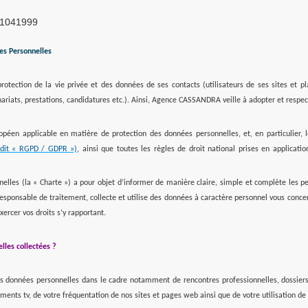
 1041999
es Personnelles
ection de la vie privée et des données de ses contacts (utilisateurs de ses sites et pl
enariats, prestations, candidatures etc.). Ainsi, Agence CASSANDRA veille à adopter et resp
péen applicable en matière de protection des données personnelles, et, en particulier, 
(dit « RGPD / GDPR »)
, ainsi que toutes les règles de droit national prises en application
elles (la « Charte ») a pour objet d’informer de manière claire, simple et complète les pe
onsable de traitement, collecte et utilise des données à caractère personnel vous concer
xercer vos droits s’y rapportant.
lles collectées ?
données personnelles dans le cadre notamment de rencontres professionnelles, dossiers,
ements tv, de votre fréquentation de nos sites et pages web ainsi que de votre utilisation d