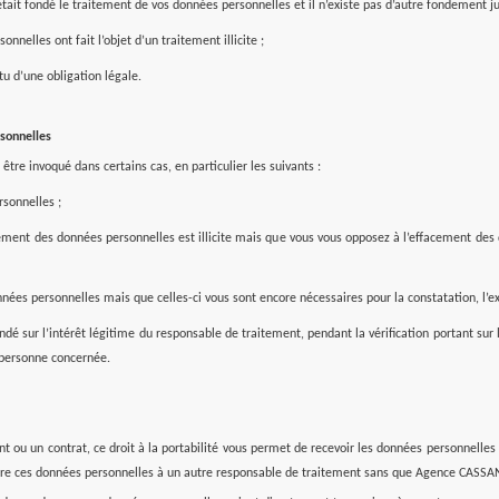
tait fondé le traitement de vos données personnelles et il n’existe pas d’autre fondement jus
nelles ont fait l’objet d’un traitement illicite ;
u d’une obligation légale.
rsonnelles
être invoqué dans certains cas, en particulier les suivants :
rsonnelles ;
ement des données personnelles est illicite mais que vous vous opposez à l’effacement des 
nnées personnelles mais que celles-ci vous sont encore nécessaires pour la constatation, l’exe
é sur l’intérêt légitime du responsable de traitement, pendant la vérification portant sur l
 personne concernée.
nt ou un contrat, ce droit à la portabilité vous permet de recevoir les données personnel
tre ces données personnelles à un autre responsable de traitement sans que Agence CASSA