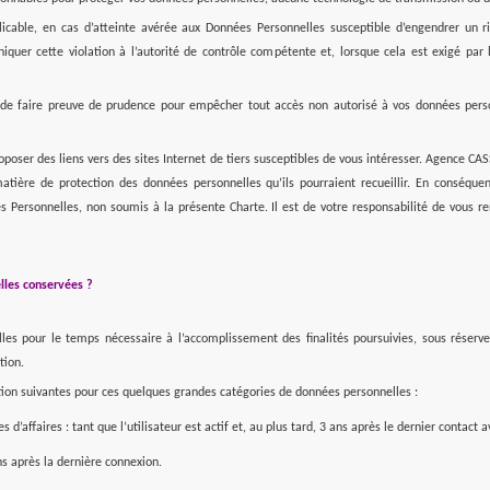
able, en cas d’atteinte avérée aux Données Personnelles susceptible d’engendrer un ris
r cette violation à l’autorité de contrôle compétente et, lorsque cela est exigé par 
t de faire preuve de prudence pour empêcher tout accès non autorisé à vos données pers
 proposer des liens vers des sites Internet de tiers susceptibles de vous intéresser. Agence 
 matière de protection des données personnelles qu’ils pourraient recueillir. En conséq
s Personnelles, non soumis à la présente Charte. Il est de votre responsabilité de vous re
lles conservées ?
pour le temps nécessaire à l’accomplissement des finalités poursuivies, sous réserve de
tion.
tion suivantes pour ces quelques grandes catégories de données personnelles :
’affaires : tant que l’utilisateur est actif et, au plus tard, 3 ans après le dernier contact a
s après la dernière connexion.