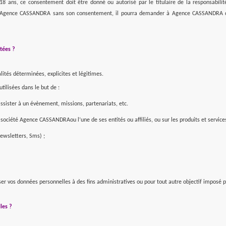
 18 ans, ce consentement doit être donné ou autorisé par le titulaire de la responsabili
 à Agence CASSANDRA sans son consentement, il pourra demander à Agence CASSANDRA de
ctées ?
lités déterminées, explicites et légitimes.
tilisées dans le but de :
assister à un évènement, missions, partenariats, etc.
 société
Agence CASSANDRA
ou l’une de ses entités ou affiliés, ou sur les produits et servic
ewsletters, Sms) ;
 vos données personnelles à des fins administratives ou pour tout autre objectif imposé par
les ?