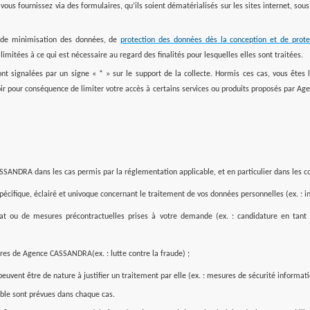
vous fournissez via des formulaires, qu’ils soient dématérialisés sur les sites internet, so
de minimisation des données, de
protection des données dès la conception et de prot
imitées à ce qui est nécessaire au regard des finalités pour lesquelles elles sont traitées.
ont signalées par un signe « * » sur le support de la collecte. Hormis ces cas, vous êtes 
avoir pour conséquence de limiter votre accès à certains services ou produits proposés par 
SANDRA dans les cas permis par la réglementation applicable, et en particulier dans les co
écifique, éclairé et univoque concernant le traitement de vos données personnelles (ex. : 
rat ou de mesures précontractuelles prises à votre demande (ex. : candidature en tant 
ires de
Agence CASSANDRA
(ex. : lutte contre la fraude) ;
peuvent être de nature à justifier un traitement par elle (ex. : mesures de sécurité informat
ble sont prévues dans chaque cas.