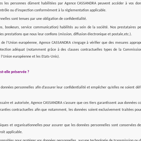
ules les personnes dûment habilitées par Agence CASSANDRA peuvent accéder à vos donn
ntrôle ou d’inspection conformément à la règlementation applicable.
nelles sont tenues par une obligation de confidentialité.
s, bookeurs, service communication) habilités au sein de la société. Nos prestataires
es prestations que nous leur confions (mission, diffusion électronique et postale,etc.).
rs de l’Union européenne, Agence CASSANDRA s’engage à vérifier que des mesures appropri
otection adéquat (notamment grâce à des clauses contractuelles types de la Commission
 l’Union européenne et les Etats-Unis).
st-elle préservée ?
données personnelles afin d’assurer leur confidentialité et empêcher qu’elles ne soient 
cessaire et autorisée, Agence CASSANDRA s’assure que ces tiers garantissent aux données c
nties contractuelles afin que notamment, les données soient exclusivement traitées pour
s et organisationnelles pour assurer que les données personnelles sont conservées de 
oit applicable.
ables pour protéger vos données personnelles, aucune technologie de transmission ou de s