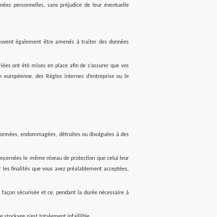
ées personnelles, sans préjudice de leur éventuelle
 peuvent également être amenés à traiter des données
ées ont été mises en place afin de s’assurer que vos
 européenne, des Règles internes d’entreprise ou le
déformées, endommagées, détruites ou divulguées à des
oncernées le même niveau de protection que celui leur
 les finalités que vous avez préalablement acceptées,
façon sécurisée et ce, pendant la durée nécessaire à
tockage n’est totalement infaillible.