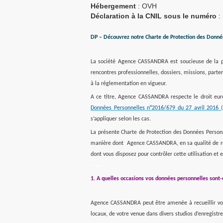
Hébergement
: OVH
Déclaration à la CNIL sous le numéro
:
DP – Découvrez notre Charte de Protection des Donné
La société Agence CASSANDRA est soucieuse de la prot
rencontres professionnelles, dossiers, missions, part
à la réglementation en vigueur.
A ce titre, Agence CASSANDRA respecte le droit euro
Données Personnelles n°2016/679 du 27 avril 2016 
s’appliquer selon les cas.
La présente Charte de Protection des Données Personn
manière dont Agence CASSANDRA, en sa qualité de resp
dont vous disposez pour contrôler cette utilisation et e
***
1. A quelles occasions vos données personnelles sont-e
Agence CASSANDRA peut être amenée à recueillir vos 
locaux, de votre venue dans divers studios d’enregistr