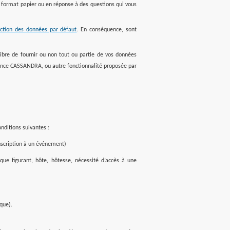
us format papier ou en réponse à des questions qui vous
ection des données par défaut
. En conséquence, sont
libre de fournir ou non tout ou partie de vos données
Agence CASSANDRA, ou autre fonctionnalité proposée par
nditions suivantes :
inscription à un événement)
que figurant, hôte, hôtesse, nécessité d’accès à une
ique).