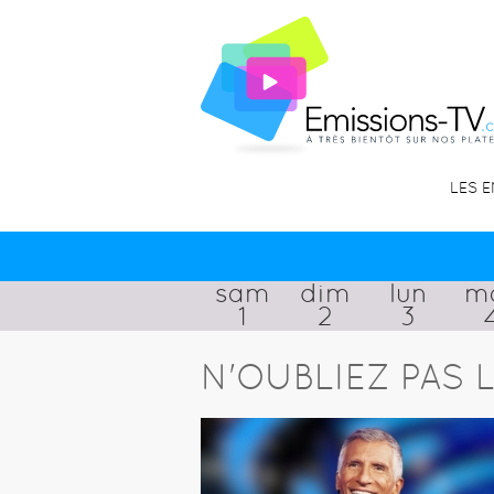
LES 
sam
dim
lun
m
1
2
3
N'OUBLIEZ PAS L