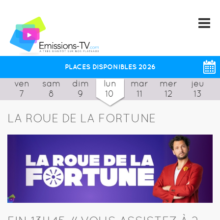
PLACES DISPONIBLES 2026
ven
sam
dim
lun
mar
mer
jeu
7
8
9
10
11
12
13
LA ROUE DE LA FORTUNE