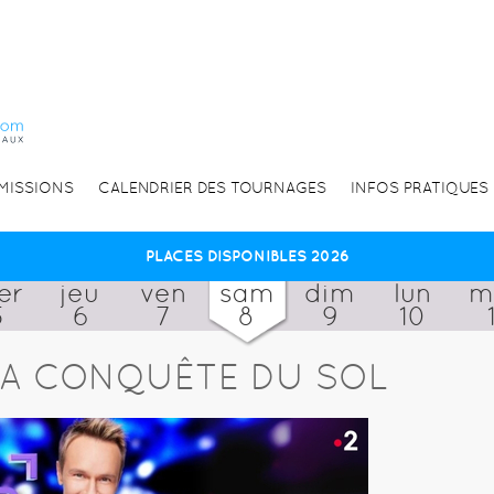
EMISSIONS
CALENDRIER DES TOURNAGES
INFOS PRATIQUES
PLACES DISPONIBLES 2026
er
jeu
ven
sam
dim
lun
m
5
6
7
8
9
10
 LA CONQUÊTE DU SOL