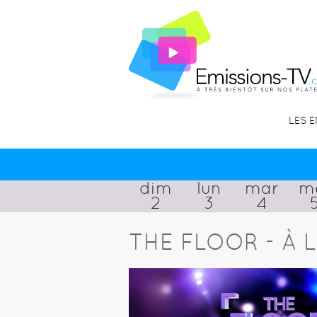
LES 
dim
lun
mar
m
2
3
4
THE FLOOR - À