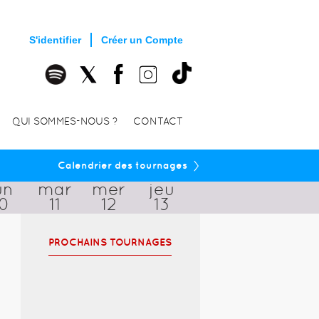
S'identifier
Créer un Compte
QUI SOMMES-NOUS ?
CONTACT
›
Calendrier des tournages
un
mar
mer
jeu
10
11
12
13
PROCHAINS TOURNAGES