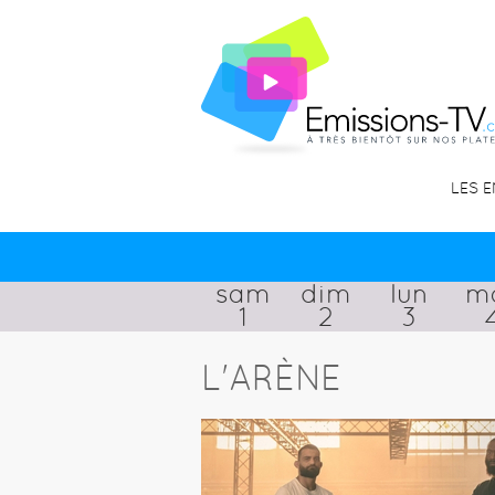
LES 
sam
dim
lun
m
1
2
3
L'ARÈNE