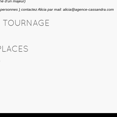
né d'un majeur)
0 personnes
)
contactez Alicia par mail: alicia@agence-cassandra.com
U TOURNAGE
PLACES
0