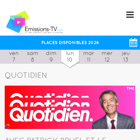
PLACES DISPONIBLES 2026
ven
sam
dim
lun
mar
mer
jeu
7
8
9
10
11
12
13
QUOTIDIEN