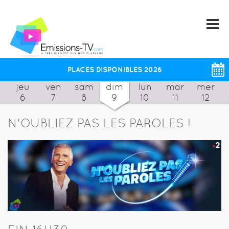
PLACES DISPONIBLES 2026
jeu
ven
sam
dim
lun
mar
mer
6
7
8
9
10
11
12
N'OUBLIEZ PAS LES PAROLES !