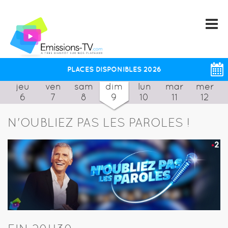
PLACES DISPONIBLES 2026
jeu
ven
sam
dim
lun
mar
mer
6
7
8
9
10
11
12
N'OUBLIEZ PAS LES PAROLES !