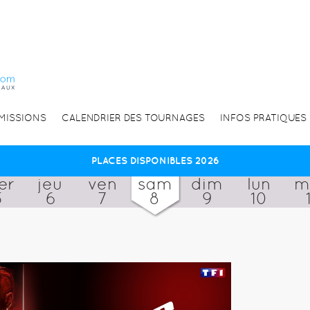
EMISSIONS
CALENDRIER DES TOURNAGES
INFOS PRATIQUES
PLACES DISPONIBLES 2026
er
jeu
ven
sam
dim
lun
m
5
6
7
8
9
10