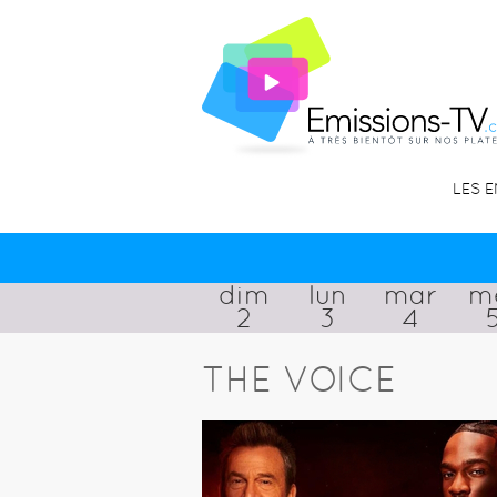
LES 
dim
lun
mar
m
2
3
4
THE VOICE