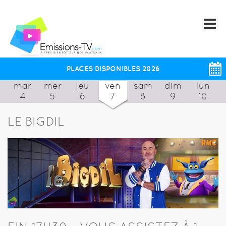
PLACES DISPONIBLES 2026
mar
mer
jeu
ven
sam
dim
lun
4
5
6
7
8
9
10
LE BIGDIL