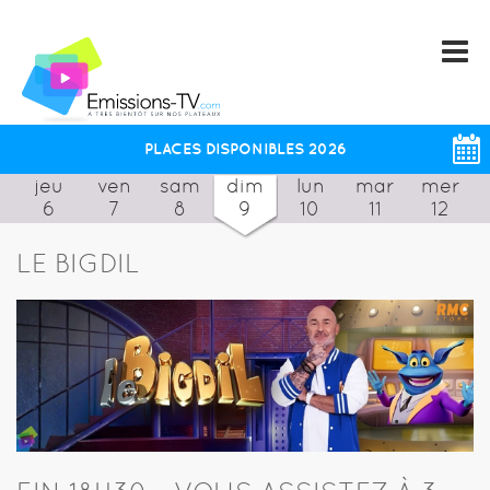
PLACES DISPONIBLES 2026
jeu
ven
sam
dim
lun
mar
mer
6
7
8
9
10
11
12
LE BIGDIL