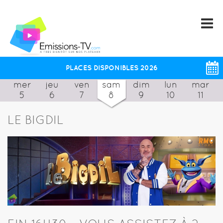
PLACES DISPONIBLES 2026
mer
jeu
ven
sam
dim
lun
mar
5
6
7
8
9
10
11
LE BIGDIL