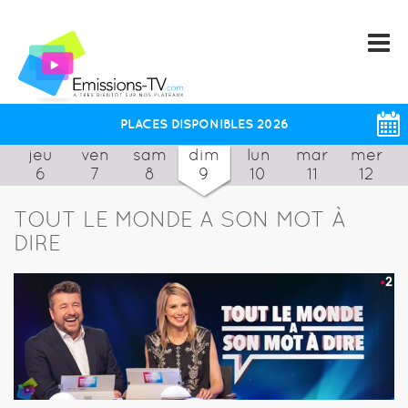
PLACES DISPONIBLES 2026
jeu
ven
sam
dim
lun
mar
mer
6
7
8
9
10
11
12
TOUT LE MONDE A SON MOT À
DIRE