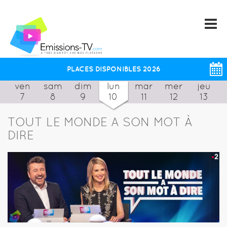
PLACES DISPONIBLES 2026
ven
sam
dim
lun
mar
mer
jeu
7
8
9
10
11
12
13
TOUT LE MONDE A SON MOT À
DIRE