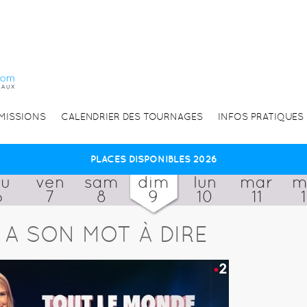
EMISSIONS
CALENDRIER DES TOURNAGES
INFOS PRATIQUES
PLACES DISPONIBLES 2026
eu
ven
sam
dim
lun
mar
m
6
7
8
9
10
11
A SON MOT À DIRE