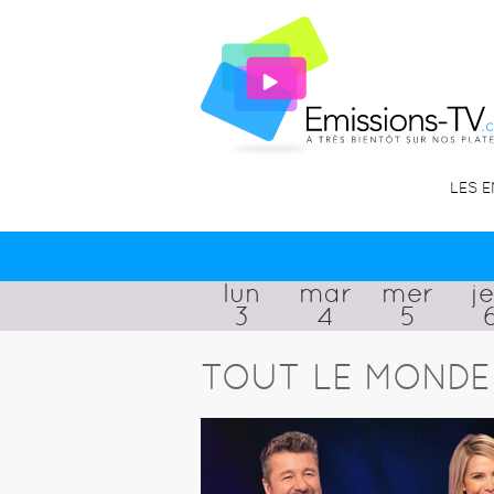
LES 
lun
mar
mer
j
3
4
5
TOUT LE MONDE 